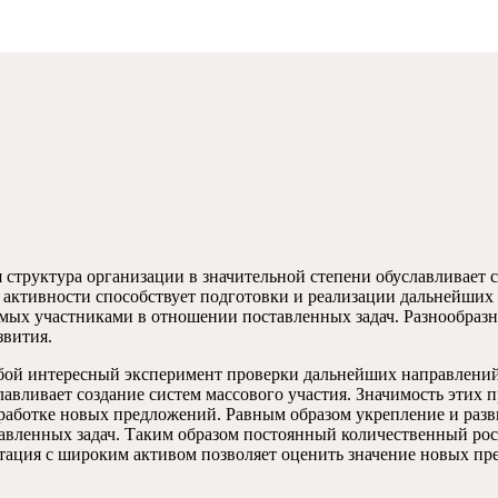
 структура организации в значительной степени обуславливает с
 активности способствует подготовки и реализации дальнейших
емых участниками в отношении поставленных задач. Разнообраз
звития.
обой интересный эксперимент проверки дальнейших направлений
лавливает создание систем массового участия. Значимость этих 
работке новых предложений. Равным образом укрепление и разв
вленных задач. Таким образом постоянный количественный рост
ьтация с широким активом позволяет оценить значение новых пр